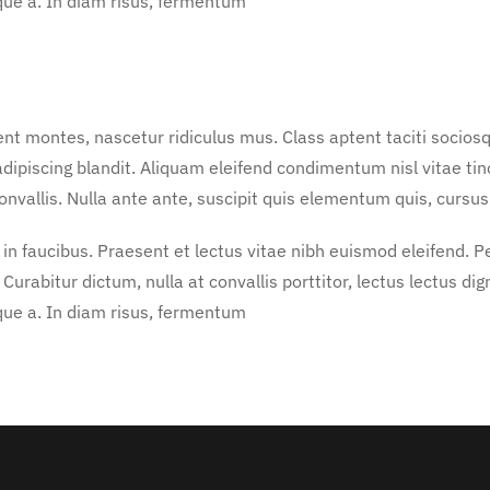
ique a. In diam risus, fermentum
nt montes, nascetur ridiculus mus. Class aptent taciti sociosq
dipiscing blandit. Aliquam eleifend condimentum nisl vitae ti
vallis. Nulla ante ante, suscipit quis elementum quis, cursus 
faucibus. Praesent et lectus vitae nibh euismod eleifend. Pell
urabitur dictum, nulla at convallis porttitor, lectus lectus dig
ique a. In diam risus, fermentum