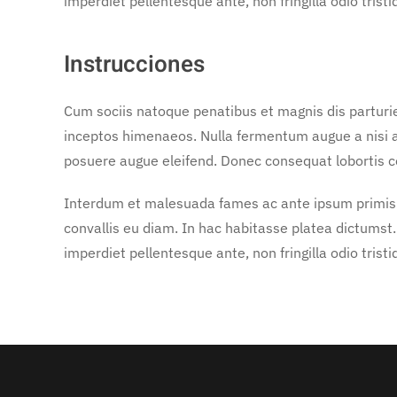
imperdiet pellentesque ante, non fringilla odio trist
Instrucciones
Cum sociis natoque penatibus et magnis dis parturie
inceptos himenaeos. Nulla fermentum augue a nisi a
posuere augue eleifend. Donec consequat lobortis con
Interdum et malesuada fames ac ante ipsum primis in 
convallis eu diam. In hac habitasse platea dictumst. C
imperdiet pellentesque ante, non fringilla odio trist