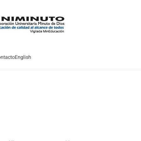
ntacto
English