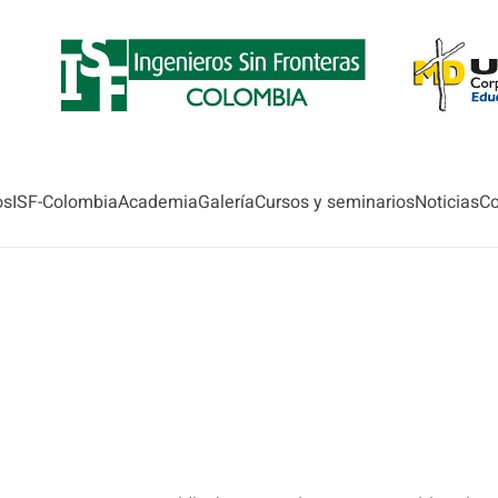
os
ISF-Colombia
Academia
Galería
Cursos y seminarios
Noticias
Co