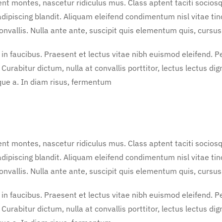
nt montes, nascetur ridiculus mus. Class aptent taciti sociosq
dipiscing blandit. Aliquam eleifend condimentum nisl vitae ti
vallis. Nulla ante ante, suscipit quis elementum quis, cursus 
faucibus. Praesent et lectus vitae nibh euismod eleifend. Pell
urabitur dictum, nulla at convallis porttitor, lectus lectus dig
ique a. In diam risus, fermentum
nt montes, nascetur ridiculus mus. Class aptent taciti sociosq
dipiscing blandit. Aliquam eleifend condimentum nisl vitae ti
vallis. Nulla ante ante, suscipit quis elementum quis, cursus 
faucibus. Praesent et lectus vitae nibh euismod eleifend. Pell
urabitur dictum, nulla at convallis porttitor, lectus lectus dig