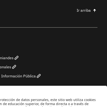
Ir arriba
Uniandes
sonales
 Información Pública