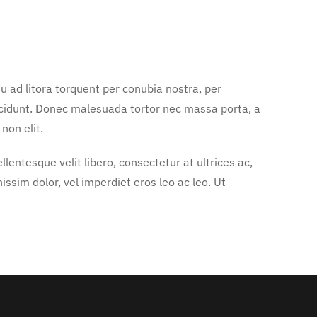
u ad litora torquent per conubia nostra, per
ncidunt. Donec malesuada tortor nec massa porta, a
non elit.
entesque velit libero, consectetur at ultrices ac,
nissim dolor, vel imperdiet eros leo ac leo. Ut