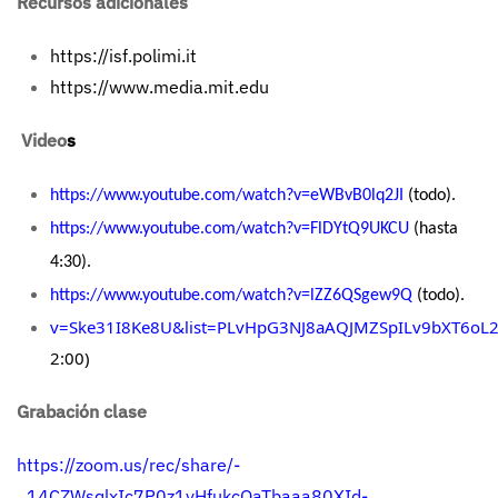
Recursos adicionales
https://isf.polimi.it
https://www.media.mit.edu
Video
s
https://www.youtube.com/watch?v=eWBvB0lq2JI
(todo).
https://www.youtube.com/watch?v=FlDYtQ9UKCU
(hasta
4:30).
https://www.youtube.com/watch?v=lZZ6QSgew9Q
(todo).
v=Ske31I8Ke8U&list=PLvHpG3NJ8aAQJMZSpILv9bXT6o
2:00)
Grabación clase
https://zoom.us/rec/share/-
_14CZWsqlxIc7P0z1yHfukcQaTbaaa80XId-