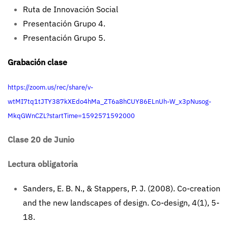
Ruta de Innovación Social
Presentación Grupo 4
.
Presentación Grupo 5
.
Grabación clase
https://zoom.us/rec/share/v-
wtMI7tq1tJTY387kXEdo4hMa_ZT6a8hCUY86ELnUh-W_x3pNusog-
MkqGWnCZL?startTime=1592571592000
Clase 20 de Junio
Lectura obligatoria
Sanders, E. B. N., & Stappers, P. J. (2008). Co-creation
and the new landscapes of design. Co-design, 4(1), 5-
18.