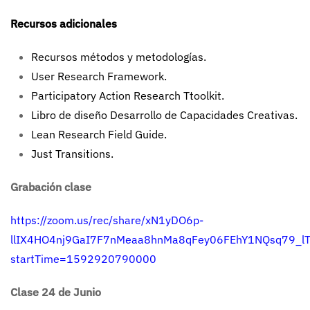
Recursos adicionales
Recursos métodos y metodologías
.
User Research Framework
.
Participatory Action Research Ttoolkit
.
Libro de diseño Desarrollo de Capacidades Creativas
.
Lean Research Field Guide
.
Just Transitions
.
Grabación clase
https://zoom.us/rec/share/xN1yDO6p-
llIX4HO4nj9GaI7F7nMeaa8hnMa8qFey06FEhY1NQsq79_l
startTime=1592920790000
Clase 24 de Junio