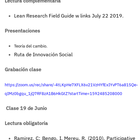
Lectura complementaria
Lean Research Field Guide w links July 22 2019.
Presentaciones
Teoría del cambio.
Ruta de Innovación Social
Grabación clase
https://zoom.us/rec/share/-4tLKpHe7XFLX6v21VzHYfExIYvPT6a81SQe-
qIMz0bgqu_1jQ7RF8zA1B6HkGtZ?startTime=1592485208000
Clase 19 de Junio
Lectura obligatoria
Ramirez, C; Bengo, I, Mereu, R. (2010). Participative