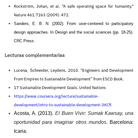
Rockström, Johan, et al. "A safe operating space for humanity."
Nature 461.7263 (2009): 472.
Sanders, E. B. N. (2002). From user-centered to participatory
design approaches. In Design and the social sciences (pp. 18-25).
CRC Press.
Lecturas complementarias
Lucen
eider, Leydens. 2010. “Engineers and Development
a, Schn
From Empires to Sustainable Development” from ESCD Book.
17 Sustainable Development Goals. United Nations
https://www.coursera.org/lecture/sustainable-
development/intro-to-sustainable-development-3KCfl
Acosta, A. (2013).
El Buen Vivir: Sumak Kawsay, una
oportunidad para imaginar otros mundos
. Barcelona:
Icaria.