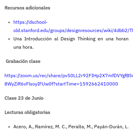
Recursos adicionales
https://dschool-
old.stanford.edu/groups/designresources/wiki/4dbb2/T
Una Introducción al Design Thinking en una horan
una hora
.
Grabación clase
https://zoom.us/rec/share/pv50LL2r92FIHp2X7mfDVYgfB
8WyZiR6vFlsoyIFUw0f?startTime=1592662410000
Clase 23 de Junio
Lecturas obligatorias
Acero, A., Ramírez, M. C., Peralta, M., Payán-Durán, L.