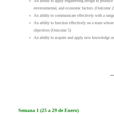
An ability to apply engineering design to produce s
environmental, and economic factors. (Outcome 2
An ability to communicate effectively with a ran
An ability to function effectively on a team whose
objectives (Outcome 5)
An ability to acquire and apply new knowledge as 
--
Semana 1 (25 a 29 de Enero)