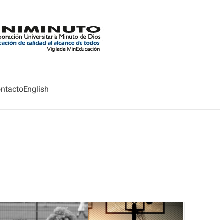
ntacto
English