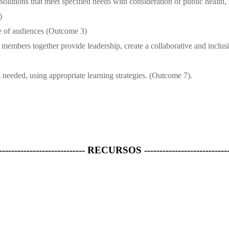
olutions that meet specified needs with consideration of public health, sa
)
ge of audiences (Outcome 3)
 members together provide leadership, create a collaborative and inclus
needed, using appropriate learning strategies. (Outcome 7).
---------------------------- RECURSOS ---------------------------