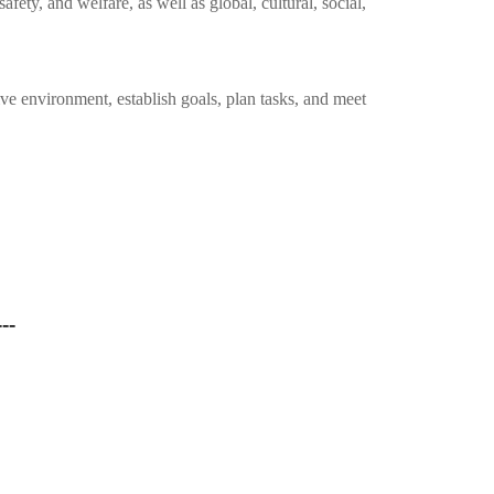
fety, and welfare, as well as global, cultural, social,
ive environment, establish goals, plan tasks, and meet
---