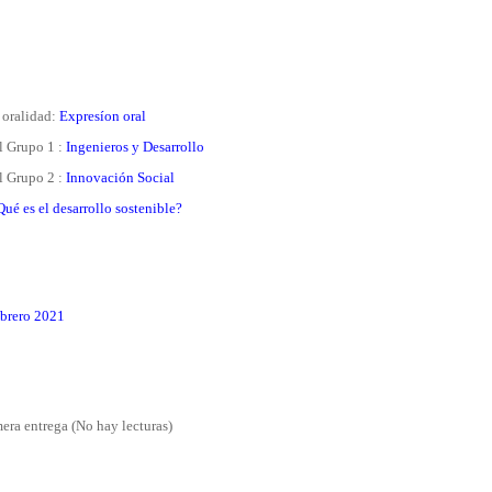
e oralidad:
Expresíon oral
el Grupo 1 :
Ingenieros y Desarrollo
el Grupo 2 :
Innovación Social
Qué es el desarrollo sostenible?
ebrero 2021
era entrega (No hay lecturas)