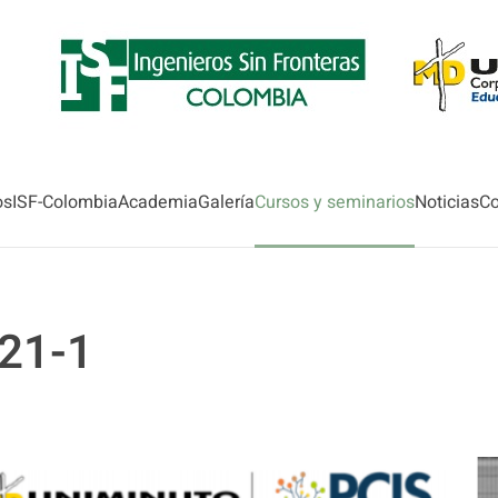
os
ISF-Colombia
Academia
Galería
Cursos y seminarios
Noticias
Co
021-1