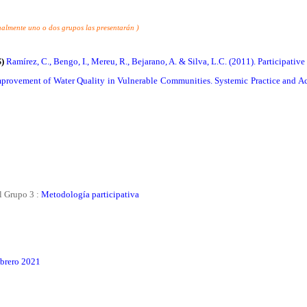
analmente uno o dos grupos las presentarán )
)
Ramírez, C., Bengo, I., Mereu, R., Bejarano, A. & Silva, L.C. (2011). Participa
provement of Water Quality in Vulnerable Communities. Systemic Practice and Act
el Grupo 3 :
Metodología participativa
ebrero 2021