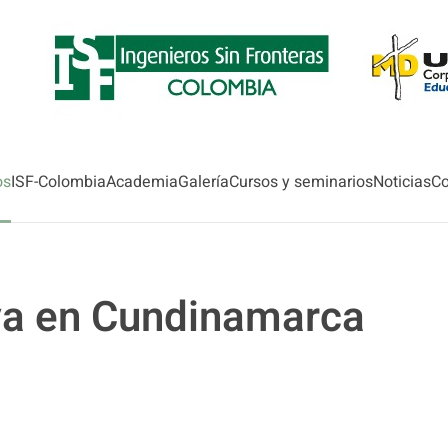
os
ISF-Colombia
Academia
Galería
Cursos y seminarios
Noticias
Co
va en Cundinamarca