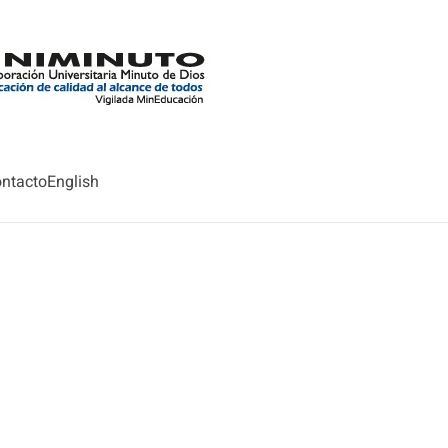
ntacto
English