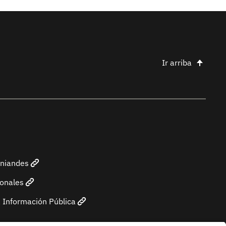
Ir arriba
Uniandes
sonales
 Información Pública