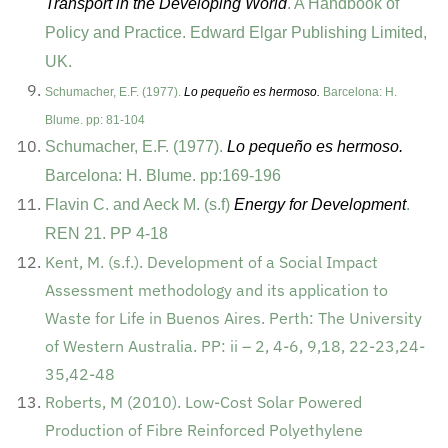
Transport in the Developing World
. A Handbook of
Policy and Practice. Edward Elgar Publishing Limited,
UK.
Schumacher, E.F. (1977).
Lo pequeño es hermoso.
Barcelona: H.
Blume. pp: 8
1-104
Schumacher, E.F. (1977).
Lo pequeño es hermoso.
Barcelona: H. Blume. pp:169-196
Flavin C. and Aeck M. (s.f)
Energy for Development
.
REN 21. PP 4-18
Kent, M. (s.f.). Development of a Social Impact
Assessment methodology and its application to
Waste for Life in Buenos Aires. Perth: The University
of Western Australia. PP: ii – 2, 4-6, 9,18, 22-23,24-
35,42-48
Roberts, M (2010). Low-Cost Solar Powered
Production of Fibre Reinforced Polyethylene